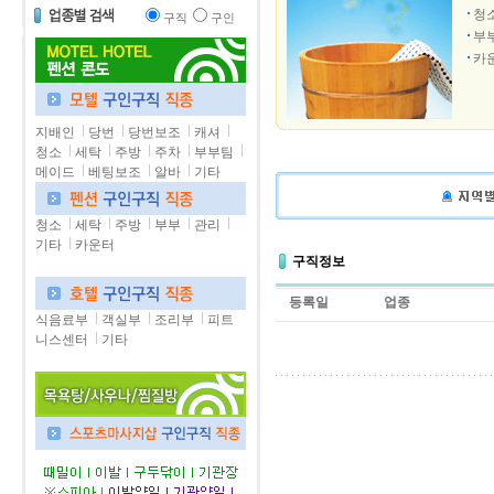
청
구직
구인
부
카
지배인
당번
당번보조
캐셔
청소
세탁
주방
주차
부부팀
메이드
베팅보조
알바
기타
청소
세탁
주방
부부
관리
기타
카운터
구직정보
등록일
업종
식음료부
객실부
조리부
피트
니스센터
기타