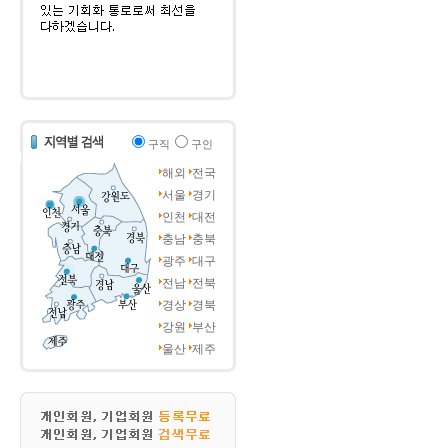
구직
구인
해외
전국
서울
경기
인천
대전
충남
충북
광주
대구
전남
전북
경상
경북
강원
부산
울산
제주