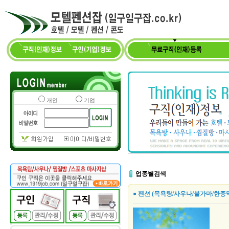
개인
기업
업종별검색
● 펜션 (목욕탕/사우나/불가마/한증