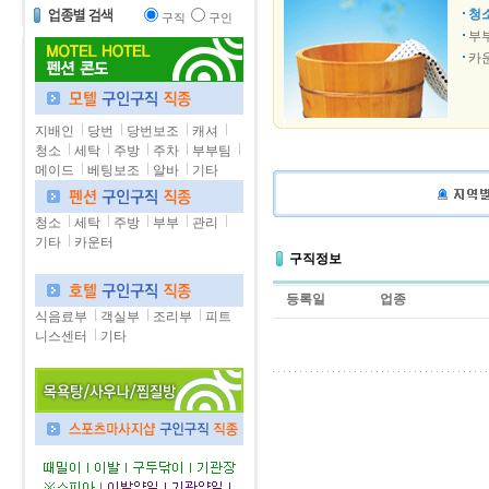
청
구직
구인
부
카
지배인
당번
당번보조
캐셔
청소
세탁
주방
주차
부부팀
메이드
베팅보조
알바
기타
청소
세탁
주방
부부
관리
기타
카운터
구직정보
등록일
업종
식음료부
객실부
조리부
피트
니스센터
기타