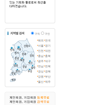
구직
구인
해외
전국
서울
경기
인천
대전
충남
충북
광주
대구
전남
전북
경상
경북
강원
부산
울산
제주