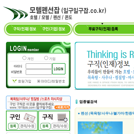
개인
기업
업종별검색
● 펜션 (목욕탕/사우나/불가마/한증