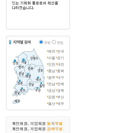
구직
구인
해외
전국
서울
경기
인천
대전
충남
충북
광주
대구
전남
전북
경상
경북
강원
부산
울산
제주