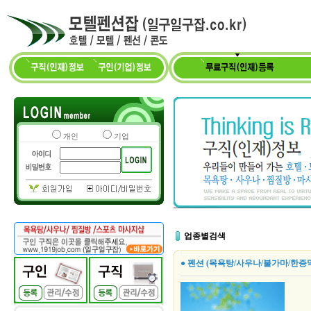
개인
기업
업종별검색
● 펜션 (목욕탕/사우나/불가마/한증