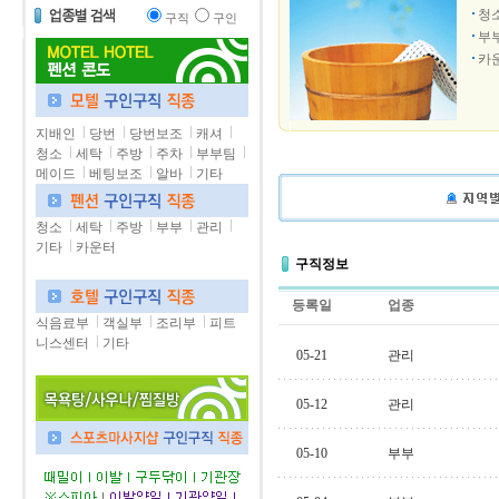
청
구직
구인
부
카
지배인
당번
당번보조
캐셔
청소
세탁
주방
주차
부부팀
메이드
베팅보조
알바
기타
청소
세탁
주방
부부
관리
기타
카운터
구직정보
등록일
업종
식음료부
객실부
조리부
피트
니스센터
기타
05-21
관리
05-12
관리
05-10
부부