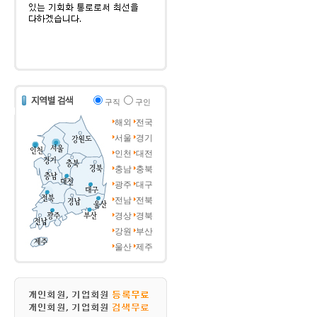
구직
구인
해외
전국
서울
경기
인천
대전
충남
충북
광주
대구
전남
전북
경상
경북
강원
부산
울산
제주