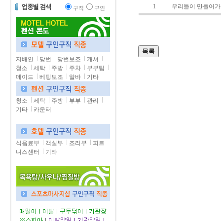
1
우리들이 만들어가
구직
구인
지배인
당번
당번보조
캐셔
청소
세탁
주방
주차
부부팀
메이드
베팅보조
알바
기타
청소
세탁
주방
부부
관리
기타
카운터
식음료부
객실부
조리부
피트
니스센터
기타