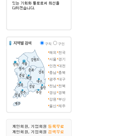
구직
구인
해외
전국
서울
경기
인천
대전
충남
충북
광주
대구
전남
전북
경상
경북
강원
부산
울산
제주