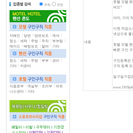
호텔 모텔 펜
구직
구인
세요?
아마, 거의
이젠 직업소
넷상으로 좋
지배인
당번
당번보조
캐셔
청소
세탁
주방
주차
부부팀
내용
호텔 모텔 펜
메이드
베팅보조
알바
기타
빠른 구인 구
청소
세탁
주방
부부
관리
구인등록은 언
기타
카운터
구직 등록 또
일구일구잡은
식음료부
객실부
조리부
피트
www.1919j
니스센터
기타