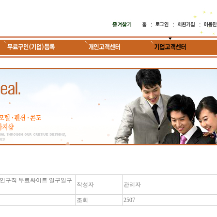
구인구직 무료싸이트 일구일구
작성자
관리자
조회
2507