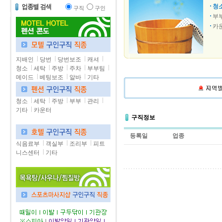
청
구직
구인
부
카
지배인
당번
당번보조
캐셔
청소
세탁
주방
주차
부부팀
메이드
베팅보조
알바
기타
청소
세탁
주방
부부
관리
기타
카운터
구직정보
등록일
업종
식음료부
객실부
조리부
피트
니스센터
기타