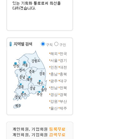
구직
구인
해외
전국
서울
경기
인천
대전
충남
충북
광주
대구
전남
전북
경상
경북
강원
부산
울산
제주