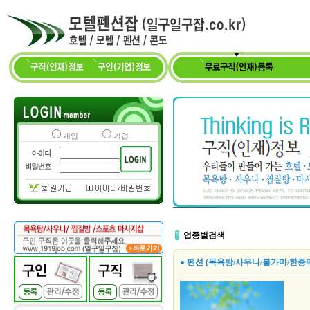
개인
기업
업종별검색
● 펜션 (목욕탕/사우나/불가마/한증