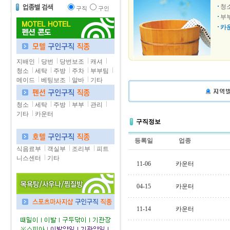
청
구직
구인
부
카
지배인
당번
당번보조
캐셔
청소
세탁
주방
주차
부부팀
메이드
베팅보조
알바
기타
청소
세탁
주방
부부
관리
기타
카운터
구직정보
등록일
업종
식음료부
객실부
조리부
피트
니스센터
기타
11-06
카운터
04-15
카운터
11-14
카운터