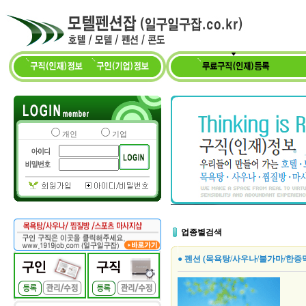
개인
기업
업종별검색
● 펜션 (목욕탕/사우나/불가마/한증