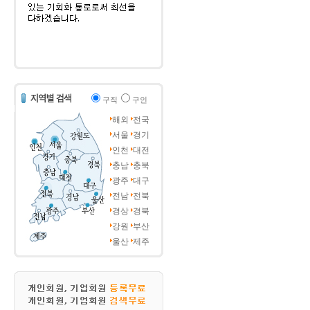
구직
구인
해외
전국
서울
경기
인천
대전
충남
충북
광주
대구
전남
전북
경상
경북
강원
부산
울산
제주